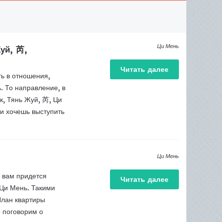
Ци Мень
уй, 芮,
Читать
далее
ть в отношения,
. То направление, в
к, Тянь Жуй, 芮, Ци
и хочешь выступить
Ци Мень
 вам придется
Читать
далее
 Ци Мень. Такими
План квартиры
 поговорим о