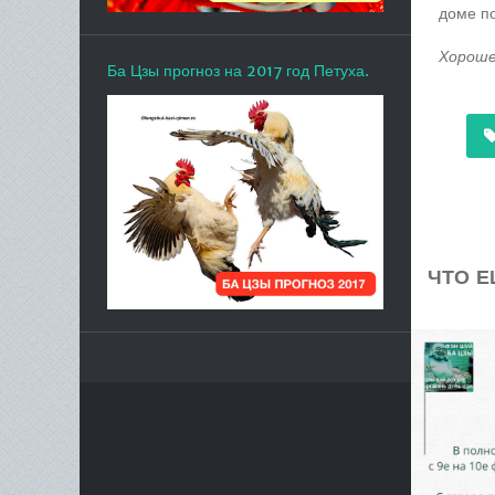
доме п
Хороше
Ба Цзы прогноз на 2017 год Петуха.
ЧТО Е