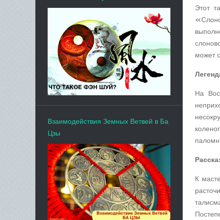
Этот т
«Слоно
выполн
слоново
может о
Легенд
На Вос
неприхо
несокр
Взаимодействия Земных Ветвей в Ба
колено
Цзы
паломн
Расска
К маст
расточ
талисм
Постеп