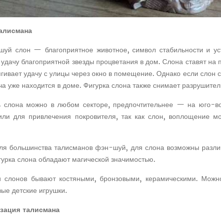
алисмана
шуй слон — благоприятное животное, символ стабильности и уст
 удачу благоприятной звезды процветания в дом. Слона ставят на
ягивает удачу с улицы через окно в помещение. Однако если слон с
ча уже находится в доме. Фигурка слона также снимает разрушител
ь слона можно в любом секторе, предпочтительнее — на юго-во
или для привлечения покровителя, так как слон, воплощение
для большинства талисманов фэн-шуй, для слона возможны разл
гурка слона обладают магической значимостью.
и слонов бывают костяными, бронзовыми, керамическими. Можн
ые детские игрушки.
зация талисмана