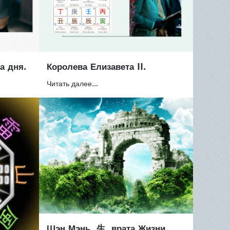
а дня.
Королева Елизавета II.
Читать далее...
Шэн Мэнь, 生, врата Жизни