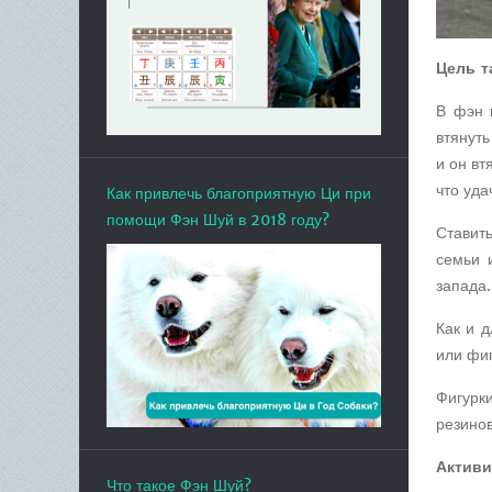
Цель т
В фэн 
втянуть
и он вт
что уда
Как привлечь благоприятную Ци при
помощи Фэн Шуй в 2018 году?
Ставит
семьи 
запада.
Как и 
или фи
Фигурк
резинов
Активи
Что такое Фэн Шуй?