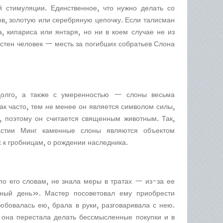
 стимуляции. Единственное, что нужно делать со
в, золотую или серебряную цепочку. Если талисман
, кипариса или янтаря, но ни в коем случае не из
остен человек — месть за погибших собратьев Слона
долго, а также с умеренностью — слоны весьма
так часто, тем не менее он является символом силы,
 поэтому он считается священным животным. Так,
астии Минг каменные слоны являются объектом
 к гробницам, о рождении наследника.
по его словам, не знала меры в тратах — из-за ее
рный день». Мастер посоветовал ему приобрести
юбовалась ею, брала в руки, разговаривала с нею.
 она перестала делать бессмысленные покупки и в