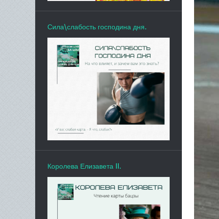
Сила\слабость господина дня.
Королева Елизавета II.