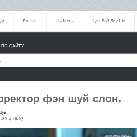
уй
Ба Цзы
Ци Мень
Цзы Вэй Доу Шу
 ПО САЙТУ
рректор фэн шуй слон.
Шуй
.2014 18:03