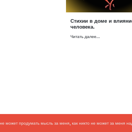
Стихии в доме и влияни
человека.
Читать далее...
 быстро – это делать медленно, но без остановок» Японская муд