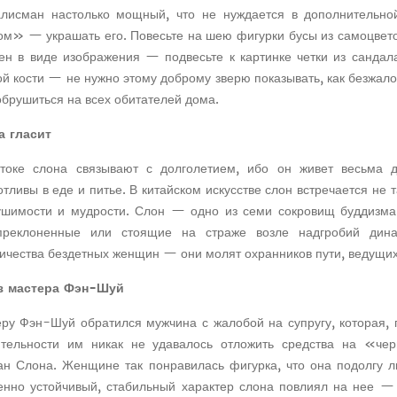
алисман настолько мощный, что не нуждается в дополнительной
м» — украшать его. Повесьте на шею фигурки бусы из самоцвето
ен в виде изображения — подвесьте к картинке четки из сандала
й кости — не нужно этому доброму зверю показывать, как безжал
брушиться на всех обитателей дома.
а гласит
токе слона связывают с долголетием, ибо он живет весьма 
тливы в еде и питье. В китайском искусстве слон встречается не 
ушимости и мудрости. Слон — одно из семи сокровищ буддизма,
преклоненные или стоящие на страже возле надгробий дин
ичества бездетных женщин — они молят охранников пути, ведущих
з мастера Фэн-Шуй
еру Фэн-Шуй обратился мужчина с жалобой на супругу, которая, 
ительности им никак не удавалось отложить средства на «че
ан Слона. Женщине так понравилась фигурка, что она подолгу л
енно устойчивый, стабильный характер слона повлиял на нее —