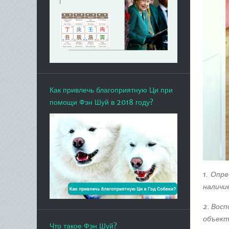
Как привлечь благоприятную Ци при
помощи Фэн Шуй в 2018 году?
1. Опр
наличи
2. Вос
объект
Что такое Фэн Шуй?