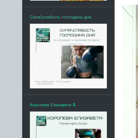
Сила\слабость господина дня.
Королева Елизавета II.