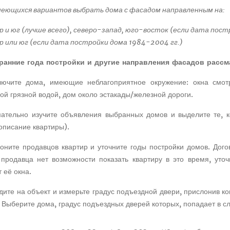
имеющихся вариантов выбрать дома с фасадом направленным на:
р и юг (лучше всего), северо-запад, юго-восток (если дата пос
р или юг (если дата постройки дома 1984-2004 гг.)
ранние года постройки и другие направления фасадов рассм
лючите дома, имеющие неблагоприятное окружение: окна смот
ой грязной водой, дом около эстакады/железной дороги.
мательно изучите объявления выбранных домов и выделите те, 
описание квартиры).
воните продавцов квартир и уточните годы постройки домов. До
 продавца нет возможности показать квартиру в это время, уто
 её окна.
дите на объект и измерьте градус подъездной двери, прислонив к
 Выберите дома, градус подъездных дверей которых, попадает в 