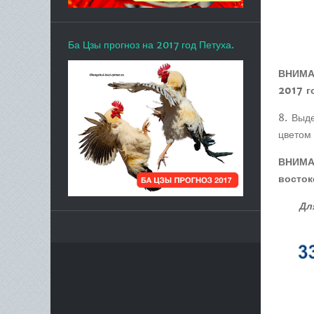
Ба Цзы прогноз на 2017 год Петуха.
ВНИМА
2017 г
8. Выд
цветом 
ВНИМАН
восток
Дл