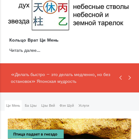
Кольцо Врат Ци Мень
Читать далее...
«Делать быстро – это делать медленно, но без
остановок» Японская мудрость
Ци Мень
Ба Цзы
Цзы Вей
Фэн Шуй
Услуги