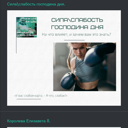
Сила\слабость господина дня.
Королева Елизавета II.