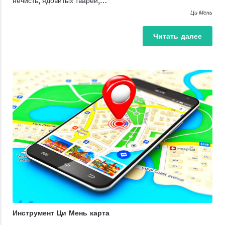
нечисть, ядовитых тварей,…
Ци Мень
Читать
далее
Инструмент Ци Мень карта