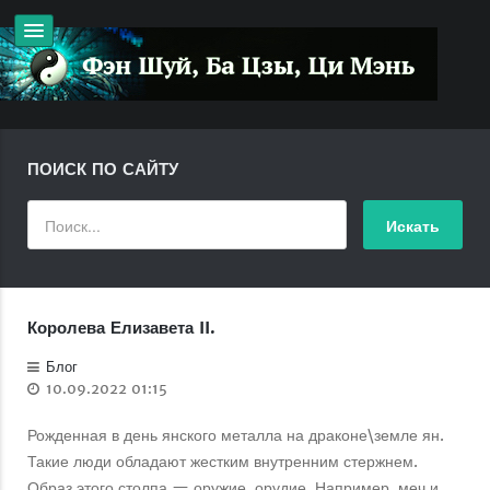
ПОИСК ПО САЙТУ
Королева Елизавета II.
Блог
10.09.2022 01:15
Рожденная в день янского металла на драконе\земле ян.
Такие люди обладают жестким внутренним стержнем.
Образ этого столпа — оружие, орудие. Например, меч и