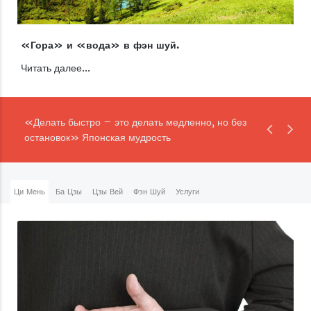
«Гора» и «вода» в фэн шуй.
Читать далее...
«Делать быстро – это делать медленно, но без
остановок» Японская мудрость
Ци Мень
Ба Цзы
Цзы Вей
Фэн Шуй
Услуги