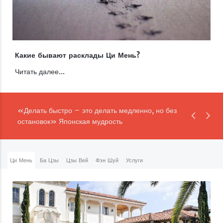
Какие бывают расклады Ци Мень?
Читать далее...
«Делать быстро – это делать медленно, но без
остановок» Японская мудрость
Ци Мень
Ба Цзы
Цзы Вей
Фэн Шуй
Услуги