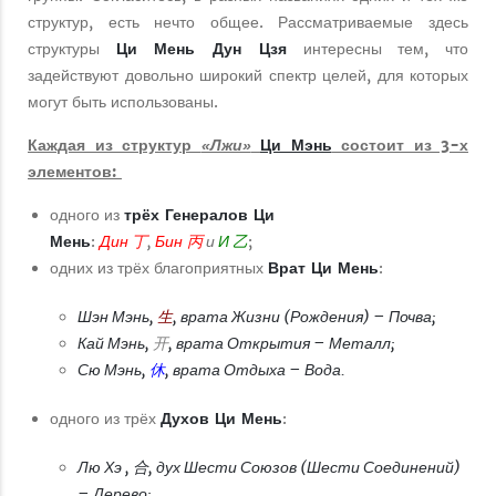
структур, есть нечто общее. Рассматриваемые здесь
структуры
Ци Мень Дун Цзя
интересны тем, что
задействуют довольно широкий спектр целей, для которых
могут быть использованы.
Каждая из структур
Ци Мэнь
состоит из 3-х
«Лжи»
элементов:
одного из
трёх Генералов Ци
Мень
:
,
и
;
Дин
丁
Бин
丙
И
乙
одних из трёх благоприятных
Врат Ци Мень
:
Шэн Мэнь,
, врата Жизни (Рождения) – Почва;
生
Кай Мэнь,
, врата Открытия – Металл;
开
Сю Мэнь,
, врата Отдыха – Вода.
休
одного из трёх
Духов Ци Мень
:
Лю Хэ , 合, дух Шести Союзов (Шести Соединений)
– Дерево;