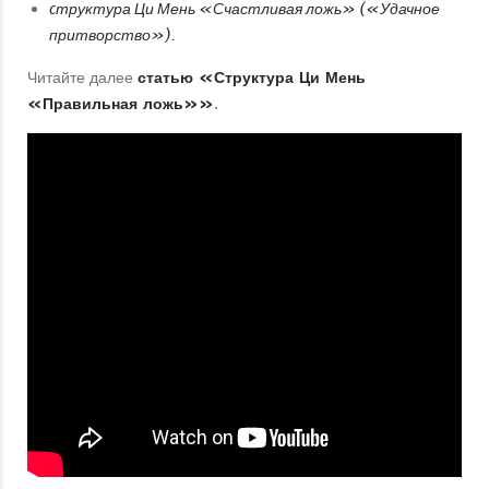
cтруктура Ци Мень «Счастливая ложь» («Удачное
притворство»)
.
Читайте далее
статью «Структура Ци Мень
«Правильная ложь»»
.