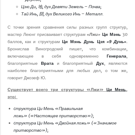
Цзю Ди, 地, дух Девяти Земель – Почва;
Тай Инь, 阴, дух Великого Инь – Металл.
С точки зрения сравнения силы разных групп структур,
мастер Леюнг присваивает структурам
Ци Мэнь
30
«Лжи»
баллов, как и структурам
Ци Мэнь Дунь Цзя
.
«9 Дунь»
Бронислав Виногродский пишет, что комбинации,
включающее в себя одновременно
Генерала
,
благоприятные
Врата
и благоприятный
Дух
, являются
наиболее благоприятными для любых дел, о том же,
говорит Джозеф Ю.
Существует всего три структуры «Лжи»
Ци Мень
,
это:
cтруктура Ци Мень «Правильная
ложь» («Настоящее притворство»)
;
cтруктура Ци Мень «Двойная ложь» («Значимое
притворство»)
;