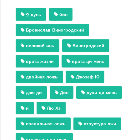
9 дунь
бин
Бронислав Виногродский
великий инь
Виногродский
врата жизни
врата ци мень
двойная ложь
Джозеф Ю
дзю ди
Дин
духи ци мень
и
Лю Хэ
правильная ложь
структура лжи
структура ци мень