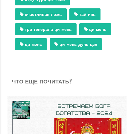
счастливая ложь
тай инь
три генерала ци мень
ци мень
ци мэнь
ци мэнь дунь цзя
ЧТО ЕЩЕ ПОЧИТАТЬ?