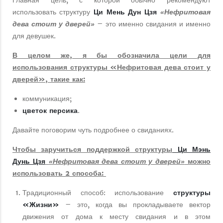
Главная цель, с которой обычно рекомендуют
использовать структуру
Ци Мень Дун Цзя
«Нефритовая
– это именно свидания и именно
дева стоит у дверей»
для девушек.
В целом же, я бы обозначила цели для
использования структуры «Нефритовая дева стоит у
дверей», такие как:
коммуникация;
цветок персика
.
Давайте поговорим чуть подробнее о свиданиях.
Чтобы заручиться поддержкой структуры
Ци Мэнь
Дунь Цзя
можно
«Нефритовая дева стоит у дверей»
использовать 2 способа:
Традиционный способ: использование
структуры
«Жизни»
– это, когда вы прокладываете вектор
движения от дома к месту свидания и в этом