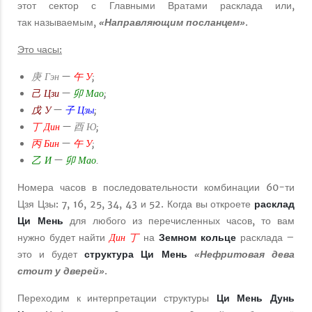
этот сектор с Главными Вратами расклада или,
так называемым,
.
«Направляющим посланцем»
Это часы:
庚 Гэн
午 У
—
;
己 Цзи
卯 Мао
—
;
戊 У
子 Цзы
—
;
丁 Дин
酉 Ю
—
;
丙 Бин
午 У
—
;
乙 И
卯 Мао
—
.
Номера часов в последовательности комбинации 60-ти
Цзя Цзы: 7, 16, 25, 34, 43 и 52. Когда вы откроете
расклад
Ци Мень
для любого из перечисленных часов, то вам
Дин 丁
нужно будет найти
на
Земном кольце
расклада –
это и будет
структура Ци Мень
«Нефритовая дева
.
стоит у дверей»
Переходим к интерпретации структуры
Ци Мень Дунь