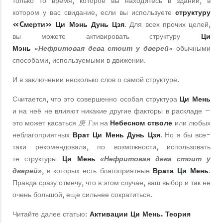
только то время, которое вы находитесь в здании, в
котором у вас свидание, если вы используете
структуру
«Cмерти»
Ци Мэнь Дунь Цзя
. Для всех прочих целей,
вы можете активировать структуру
Ци
Мэнь
обычными
«Нефритовая дева стоит у дверей»
способами, используемыми в движении.
И в заключении несколько слов о самой структуре.
Считается, что это совершенно особая структура
Ци Мень
и на неё не влияют никакие другие факторы в раскладе –
庚 Гэн
это может касаться
на
Небесном стволе
или любых
неблагоприятных
Врат Ци Мень Дунь Цзя
. Но я бы все-
таки рекомендовала, по возможности, использовать
те структуры
Ци Мень
«Нефритовая дева стоит у
, в которых есть благоприятные
Врата Ци Мень
.
дверей»
Правда сразу отмечу, что в этом случае, ваш выбор и так не
очень большой, еще сильнее сократиться.
Читайте далее статью:
Активации Ци Мень. Теория