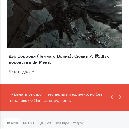
Дух Воробья (Темного Воина), Сюань У, 武. Дух
воровства Ци Мень.
Читать далее...
«Делать быстро – это делать медленно, но без
остановок» Японская мудрость
Ци Мень
Ба Цзы
Цзы Вей
Фэн Шуй
Услуги