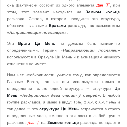
Дин 丁
она фактически состоит из одного элемента
, при
этом, этот элемент находится на
Земном кольце
расклада. Сектор, в котором находится эта структура,
обозначен главными
Вратами
расклада, так называемым
.
«Направляющим посланцем»
Эти
Врата Ци Мень
не должны быть какими-то
определенными. Термин
«Направляющий посланец»
используются в Оракуле Ци Мень и к активациям никакого
отношения не имеет.
Нам нет необходимости учиться тому, как определяются
Главные Врата, так как они используется только в
определении только одной структуры – структуры
Ци
Мэнь
. В любой
«Нефритовая дева стоит у дверей»
группе раскладов, я имею в виду:
1 Ян, 2 Ян, 9 Ян, 1 Инь
и
так далее – эта
структура Ци Мень
встречается в строго
определенные часы, именно в эти часы в любой группе
Дин 丁
раскладов
на
Земном кольце
расклада попадает в